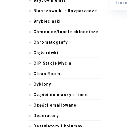
Baycovin units
Monob
lecze
lecze
Blanszowniki - Rozparzacze
Brykieciarki
Chłodnice/tunele chłodnicze
Chromatografy
Ciężarówki
CIP Stacje Mycia
Clean Rooms
Cyklony
Części do maszyn i inne
Części emaliowane
Deaeratory
Destylatory i kolumny