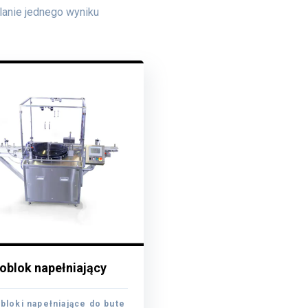
anie jednego wyniku
blok napełniający
blok napełniający
loki napełniające do bute