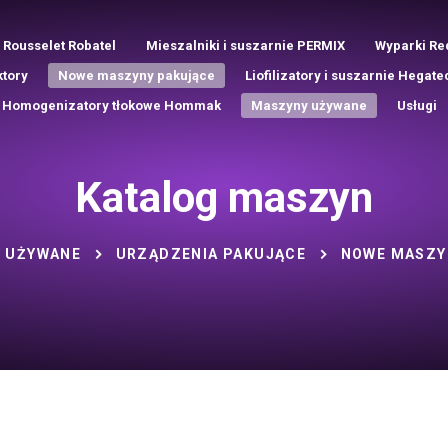
 Rousselet Robatel
Mieszalniki i suszarnie PERMIX
Wyparki Re
ktory
Nowe maszyny pakujące
Liofilizatory i suszarnie Hegate
Homogenizatory tłokowe Hommak
Maszyny używane
Usługi
Katalog maszyn
 UŻYWANE
URZĄDZENIA PAKUJĄCE
NOWE MASZY