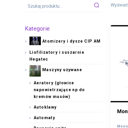
Wyświetl
Kategorie
Atomizery i dysze CIP AM
Liofilizatory i suszarnie
Hegatec
Maszyny używane
Aeratory (głowice
napowietrzające np do
kremów musów)
Autoklawy
Mono
Mono
Automaty
Monob