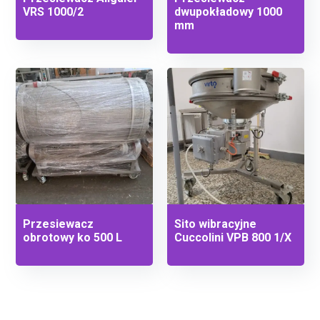
VRS 1000/2
dwupokładowy 1000
mm
Przesiewacz
Sito wibracyjne
obrotowy ko 500 L
Cuccolini VPB 800 1/X