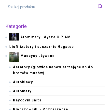
Kategorie
Atomizery i dysze CIP AM
Liofilizatory i suszarnie Hegatec
Maszyny używane
Aeratory (głowice napowietrzające np do
kremów musów)
Autoklawy
Automaty
Baycovin units
Blanszowniki - Rozparzacze