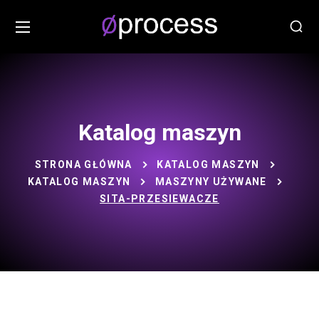
Katalog maszyn
STRONA GŁÓWNA
KATALOG MASZYN
KATALOG MASZYN
MASZYNY UŻYWANE
SITA-PRZESIEWACZE