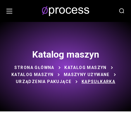
Katalog maszyn
STRONA GŁÓWNA
KATALOG MASZYN
KATALOG MASZYN
MASZYNY UŻYWANE
URZĄDZENIA PAKUJĄCE
KAPSUŁKARKA