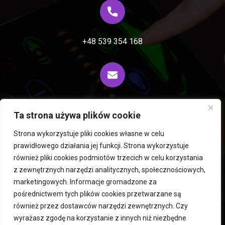
+48 539 354 168
biuro@fiprocess.pl
Ta strona używa plików cookie
Strona wykorzystuje pliki cookies własne w celu
prawidłowego działania jej funkcji. Strona wykorzystuje
Wirówki i ekstraktory Rousselet Robatel
również pliki cookies podmiotów trzecich w celu korzystania
z zewnętrznych narzędzi analitycznych, społecznościowych,
Mieszalniki PERMIX
Liofilizatory i suszarnie Hegatec
marketingowych. Informacje gromadzone za
Maszyny używane
Młyny
Roboty ICM
pośrednictwem tych plików cookies przetwarzane są
Suszarnie fluidalne
Atomizery
Usługi
Kontakt
również przez dostawców narzędzi zewnętrznych. Czy
Polityka prywatności
wyrażasz zgodę na korzystanie z innych niż niezbędne