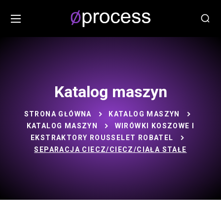
Katalog maszyn
STRONA GŁÓWNA
KATALOG MASZYN
KATALOG MASZYN
WIRÓWKI KOSZOWE I
EKSTRAKTORY ROUSSELET ROBATEL
SEPARACJA CIECZ/CIECZ/CIAŁA STAŁE