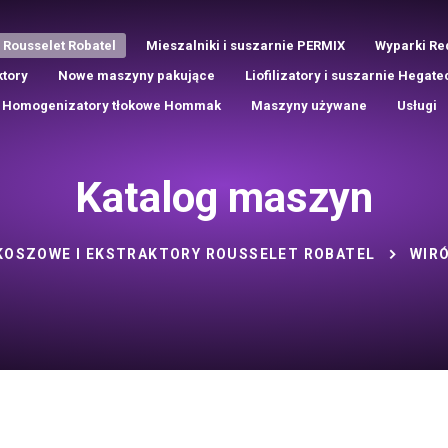
 Rousselet Robatel
Mieszalniki i suszarnie PERMIX
Wyparki Re
ktory
Nowe maszyny pakujące
Liofilizatory i suszarnie Hegate
Homogenizatory tłokowe Hommak
Maszyny używane
Usługi
Katalog maszyn
KOSZOWE I EKSTRAKTORY ROUSSELET ROBATEL
WIR