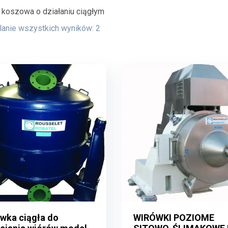
koszowa o działaniu ciągłym
anie wszystkich wyników: 2
wka ciągła do
WIRÓWKI POZIOME
wka ciągła do
WIRÓWKI POZIOME