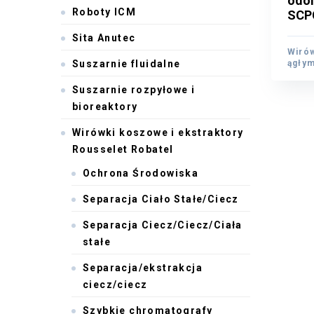
odol
odol
Roboty ICM
SCP
SCP
Sita Anutec
Wirów
Wirów
ągły
Suszarnie fluidalne
ągły
Suszarnie rozpyłowe i
bioreaktory
Wirówki koszowe i ekstraktory
Rousselet Robatel
Ochrona Środowiska
Separacja Ciało Stałe/Ciecz
Separacja Ciecz/Ciecz/Ciała
stałe
Separacja/ekstrakcja
ciecz/ciecz
Szybkie chromatografy