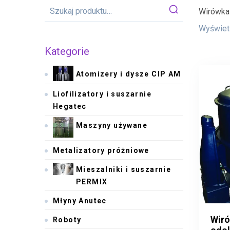
Wirówka 
Wyświetl
Kategorie
Atomizery i dysze CIP AM
Liofilizatory i suszarnie
Hegatec
Maszyny używane
Metalizatory próżniowe
Mieszalniki i suszarnie
PERMIX
Młyny Anutec
Wiró
Roboty
Wiró