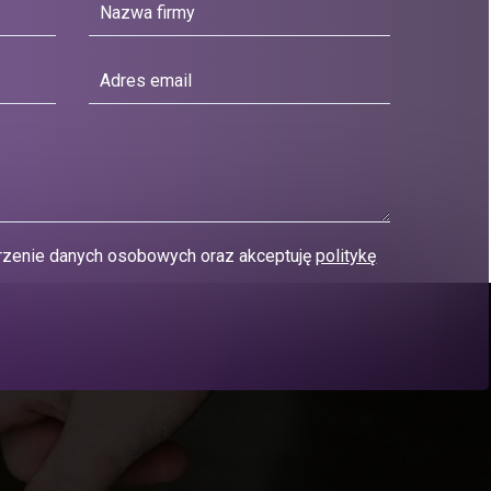
zenie danych osobowych oraz akceptuję
politykę