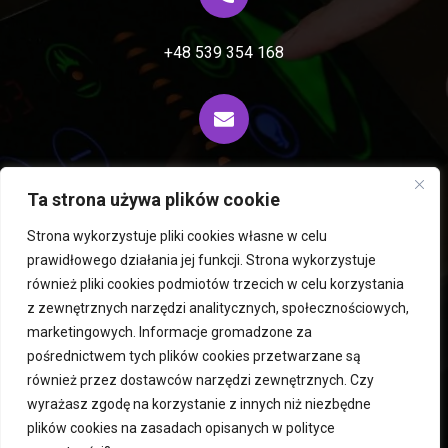
+48 539 354 168
biuro@fiprocess.pl
Ta strona używa plików cookie
Strona wykorzystuje pliki cookies własne w celu
prawidłowego działania jej funkcji. Strona wykorzystuje
Wirówki i ekstraktory Rousselet Robatel
również pliki cookies podmiotów trzecich w celu korzystania
z zewnętrznych narzędzi analitycznych, społecznościowych,
Mieszalniki PERMIX
Liofilizatory i suszarnie Hegatec
marketingowych. Informacje gromadzone za
Maszyny używane
Młyny
Roboty ICM
pośrednictwem tych plików cookies przetwarzane są
Suszarnie fluidalne
Atomizery
Usługi
Kontakt
również przez dostawców narzędzi zewnętrznych. Czy
Polityka prywatności
wyrażasz zgodę na korzystanie z innych niż niezbędne
plików cookies na zasadach opisanych w
polityce