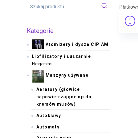
Płatkow
Kategorie
Atomizery i dysze CIP AM
Liofilizatory i suszarnie
Hegatec
Maszyny używane
Aeratory (głowice
napowietrzające np do
kremów musów)
Autoklawy
Automaty