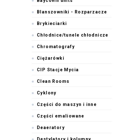
Baycovin units
Blanszowniki - Rozparzacze
Brykieciarki
Chłodnice/tunele chłodnicze
Chromatografy
Ciężarówki
CIP Stacje Mycia
Clean Rooms
Cyklony
Części do maszyn i inne
Części emaliowane
Deaeratory
Destylatory i kolumny