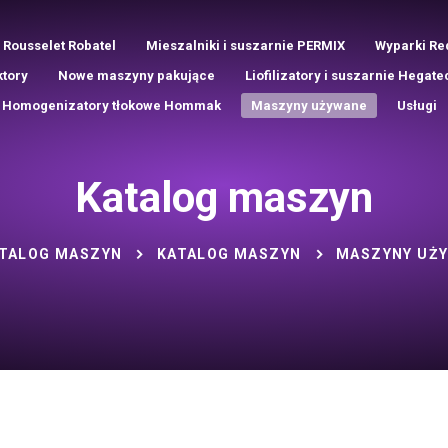
 Rousselet Robatel
Mieszalniki i suszarnie PERMIX
Wyparki Re
ktory
Nowe maszyny pakujące
Liofilizatory i suszarnie Hegate
Homogenizatory tłokowe Hommak
Maszyny używane
Usługi
Katalog maszyn
TALOG MASZYN
KATALOG MASZYN
MASZYNY UŻ