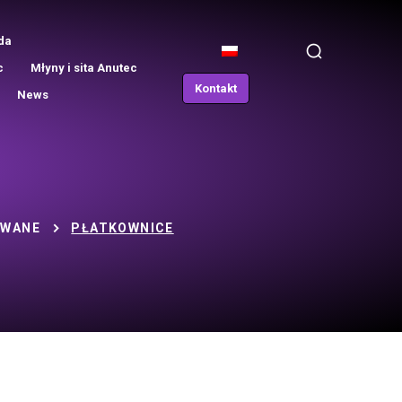
da
c
Młyny i sita Anutec
Kontakt
News
YWANE
PŁATKOWNICE