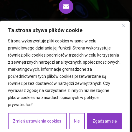
biuro@fiprocess.pl
Ta strona używa plików cookie
Strona wykorzystuje pliki cookies własne w celu
prawidłowego działania jej funkcji. Strona wykorzystuje
Wirówki i ekstraktory Rousselet Robatel
również pliki cookies podmiotów trzecich w celu korzystania
z zewnętrznych narzędzi analitycznych, społecznościowych,
Mieszalniki PERMIX
Liofilizatory i suszarnie Hegatec
marketingowych. Informacje gromadzone za
Maszyny używane
Młyny
Roboty ICM
pośrednictwem tych plików cookies przetwarzane są
Suszarnie fluidalne
Atomizery
Usługi
Kontakt
również przez dostawców narzędzi zewnętrznych. Czy
Polityka prywatności
wyrażasz zgodę na korzystanie z innych niż niezbędne
plików cookies na zasadach opisanych w
polityce
prywatności
?
Copyright © 2023
fiprocess.pl
Wykonanie:
bizneszoom.pl
Zmień ustawienia cookies
Nie
Zgadzam się