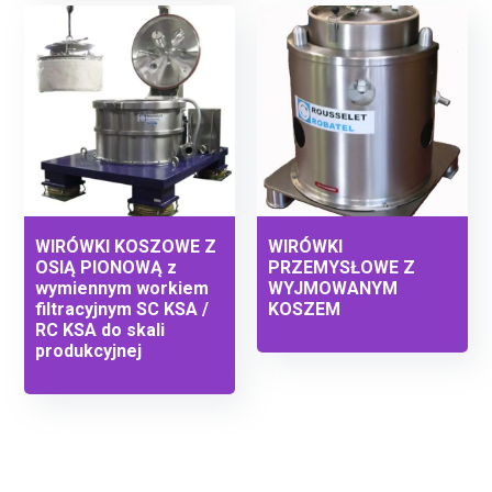
WIRÓWKI KOSZOWE Z
WIRÓWKI
OSIĄ PIONOWĄ z
PRZEMYSŁOWE Z
wymiennym workiem
WYJMOWANYM
filtracyjnym SC KSA /
KOSZEM
RC KSA do skali
produkcyjnej