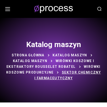
Katalog maszyn
STRONA GŁÓWNA
KATALOG MASZYN
KATALOG MASZYN
WIRÓWKI KOSZOWE I
EKSTRAKTORY ROUSSELET ROBATEL
WIRÓWKI
KOSZOWE PRODUKCYJNE
SEKTOR CHEMICZNY
I FARMACEUTYCZNY