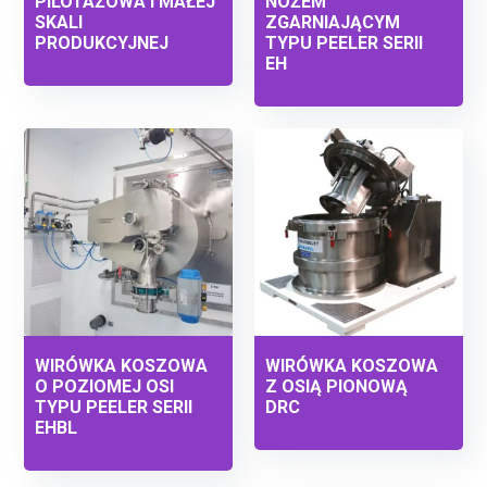
PILOTAŻOWA I MAŁEJ
NOŻEM
SKALI
ZGARNIAJĄCYM
PRODUKCYJNEJ
TYPU PEELER SERII
EH
WIRÓWKA KOSZOWA
WIRÓWKA KOSZOWA
O POZIOMEJ OSI
Z OSIĄ PIONOWĄ
TYPU PEELER SERII
DRC
EHBL