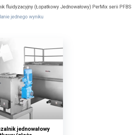
ik fluidyzacyjny (Łopatkowy Jednowałowy) PerMix serii PFBS
anie jednego wyniku
zalnik jednowałowy
zalnik jednowałowy