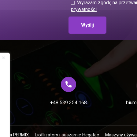
Wyrażam zgodę na przetwar
prywatności
,
 892
+48 539 354 168
biur
zalniki PERMIX
Liofilizatory i suszarnie Hegatec
Maszyny używa