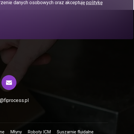
zenie danych osobowych oraz akceptuję
politykę
o@fiprocess.pl
ne
Młyny
Roboty ICM
Suszarnie fluidalne