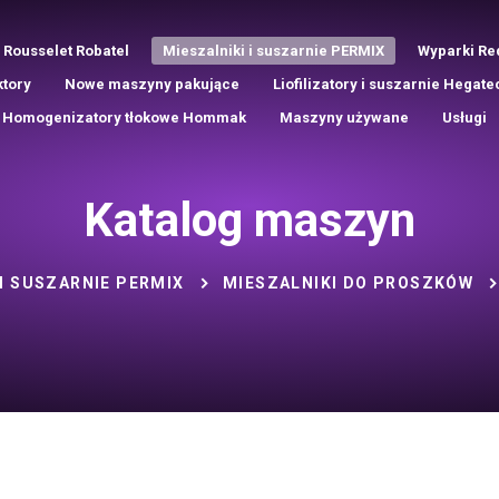
 Rousselet Robatel
Mieszalniki i suszarnie PERMIX
Wyparki Re
ktory
Nowe maszyny pakujące
Liofilizatory i suszarnie Hegate
Homogenizatory tłokowe Hommak
Maszyny używane
Usługi
Katalog maszyn
 I SUSZARNIE PERMIX
MIESZALNIKI DO PROSZKÓW