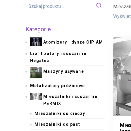
Mieszaln
Wyświetl
Kategorie
Atomizery i dysze CIP AM
Liofilizatory i suszarnie
Hegatec
Maszyny używane
Metalizatory próżniowe
Mieszalniki i suszarnie
PERMIX
Mieszalniki do cieczy
Mies
Mieszalniki do past
Mies