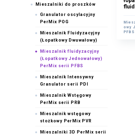
łopa
łopa
Mieszalniki do proszków
flui
flui
Granulator oscylacyjny
PerMix POG
Miesz
Miesz
owy J
owy J
PFBS
Mieszalnik Fluidyzacyjny
PFBS
(Łopatkowy Dwuwałowy)
Mieszalnik fluidyzacyjny
(Łopatkowy Jednowałowy)
PerMix serii PFBS
Mieszalnik Intensywny
Granulator serii PDI
Mieszalnik Wstęgowy
PerMix serii PRB
Mieszalnik wstęgowy
stożkowy PerMix PVR
Mieszalniki 3D PerMix serii