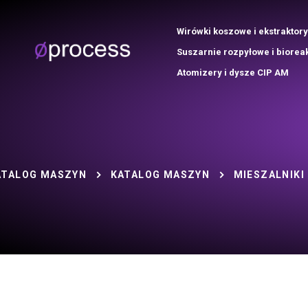
Wirówki koszowe i ekstraktory
Suszarnie rozpyłowe i biorea
Atomizery i dysze CIP AM
ATALOG MASZYN
KATALOG MASZYN
MIESZALNIKI