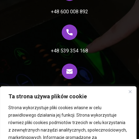
+48 600 008 892
+48 539 354 168
biuro@fiprocess.pl
Ta strona używa plików cookie
Strona wykorzystuje pliki cookies własne w celu
prawidłowego działania jej funkcji. Strona wykorzystuje
Wirówki i ekstraktory Rousselet Robatel
również pliki cookies podmiotów trzecich w celu korzystania
z zewnętrznych narzędzi analitycznych, społecznościowych,
Mieszalniki PERMIX
Liofilizatory i suszarnie Hegatec
marketingowych. Informacje gromadzone za