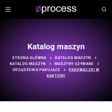
Katalog maszyn
STRONA GŁÓWNA
KATALOG MASZYN
KATALOG MASZYN
MASZYNY UŻYWANE
URZĄDZENIA PAKUJĄCE
PAKOWACZKI W
KARTONY