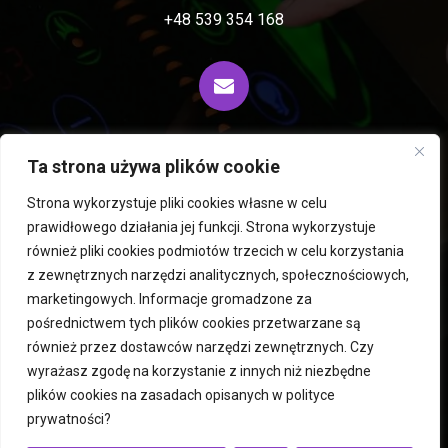
+48 539 354 168
biuro@fiprocess.pl
Ta strona używa plików cookie
Strona wykorzystuje pliki cookies własne w celu
prawidłowego działania jej funkcji. Strona wykorzystuje
Wirówki i ekstraktory Rousselet Robatel
również pliki cookies podmiotów trzecich w celu korzystania
z zewnętrznych narzędzi analitycznych, społecznościowych,
Mieszalniki PERMIX
Liofilizatory i suszarnie Hegatec
marketingowych. Informacje gromadzone za
Maszyny używane
Młyny
Roboty ICM
pośrednictwem tych plików cookies przetwarzane są
Suszarnie fluidalne
Atomizery
Usługi
Kontakt
również przez dostawców narzędzi zewnętrznych. Czy
Polityka prywatności
wyrażasz zgodę na korzystanie z innych niż niezbędne
plików cookies na zasadach opisanych w
polityce
prywatności
?