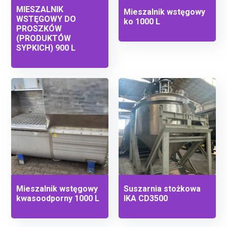
MIESZALNIK
Mieszalnik wstęgowy
WSTĘGOWY DO
ko 1000 L
PROSZKÓW
(PRODUKTÓW
SYPKICH) 900 L
Mieszalnik wstęgowy
Suszarnia stożkowa
kwasoodporny 1000 L
IKA CD3500