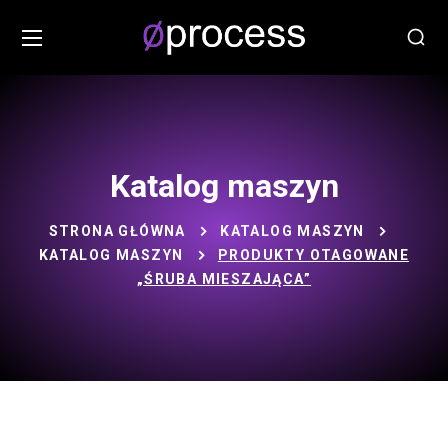
Katalog maszyn
STRONA GŁÓWNA
KATALOG MASZYN
KATALOG MASZYN
PRODUKTY OTAGOWANE
„ŚRUBA MIESZAJĄCA”