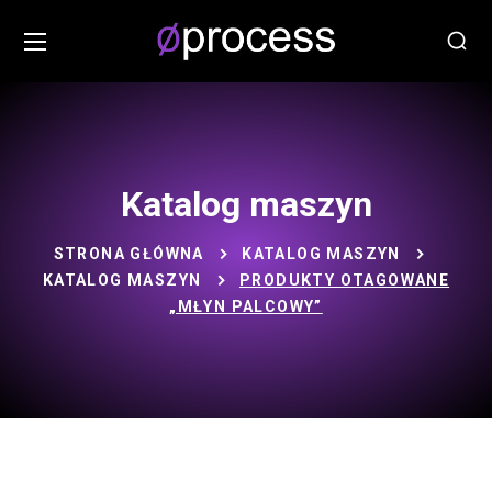
Katalog maszyn
STRONA GŁÓWNA
KATALOG MASZYN
KATALOG MASZYN
PRODUKTY OTAGOWANE
„MŁYN PALCOWY”