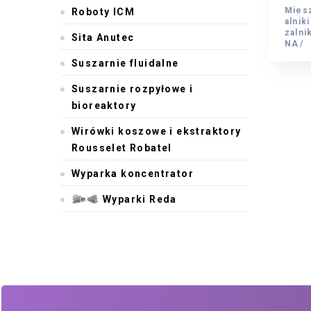
Miesz
Roboty ICM
Miesz
alnik
alnik
zalni
Sita Anutec
zalni
NA
NA
Suszarnie fluidalne
Suszarnie rozpyłowe i
bioreaktory
Wirówki koszowe i ekstraktory
Rousselet Robatel
Wyparka koncentrator
Wyparki Reda