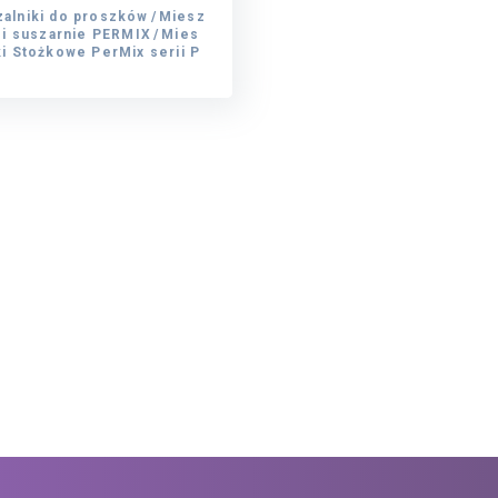
alniki do proszków
Miesz
alniki do proszków
i i suszarnie PERMIX
Miesz
Mies
i i suszarnie PERMIX
ki Stożkowe PerMix serii P
Mies
ki Stożkowe PerMix serii P