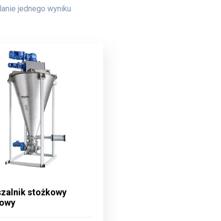
anie jednego wyniku
zalnik stożkowy
zalnik stożkowy
bowy
bowy