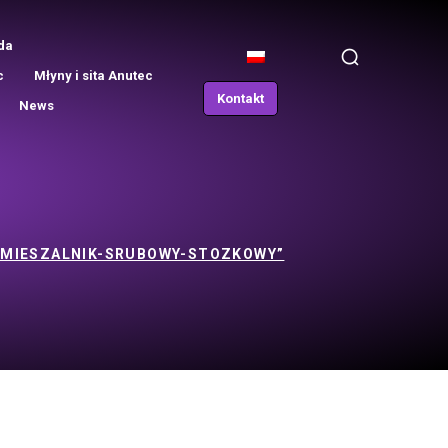
da
c
Młyny i sita Anutec
Kontakt
News
„MIESZALNIK-SRUBOWY-STOZKOWY”