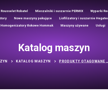
 Rousselet Robatel
Mieszalniki i suszarnie PERMIX
Wyparki Re
ktory
Nowe maszyny pakujące
Liofilizatory i suszarnie Hegate
Homogenizatory tłokowe Hommak
Maszyny używane
Usługi
Katalog maszyn
SZYN
KATALOG MASZYN
PRODUKTY OTAGOWANE 