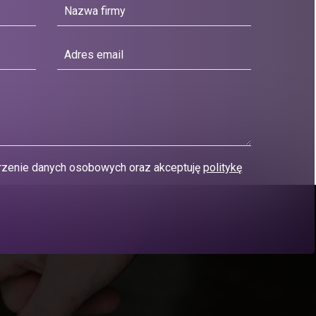
zenie danych osobowych oraz akceptuję
politykę