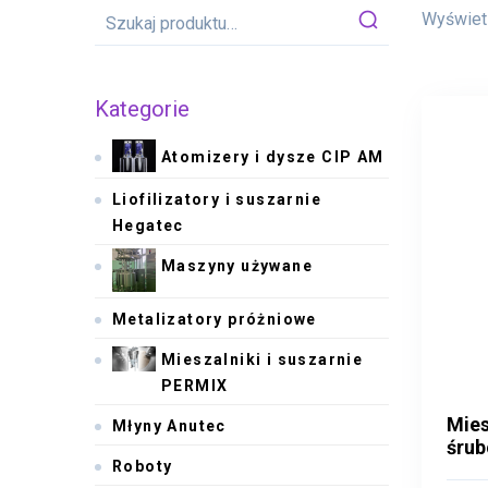
Wyświetl
Kategorie
Atomizery i dysze CIP AM
Liofilizatory i suszarnie
Hegatec
Maszyny używane
Metalizatory próżniowe
Mieszalniki i suszarnie
PERMIX
Mies
Młyny Anutec
Mies
śru
śru
Roboty