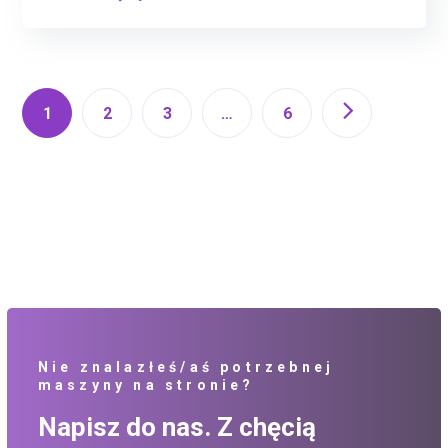
1
2
3
…
6
Nie znalazłeś/aś potrzebnej
maszyny na stronie?
Napisz do nas. Z chęcią