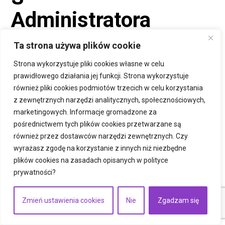
Administratora
Ta strona używa plików cookie
Z Administratorem można skontaktować się w jeden z
poniższych sposobów
Strona wykorzystuje pliki cookies własne w celu
prawidłowego działania jej funkcji. Strona wykorzystuje
Adres pocztowy
– FIPROCESS Sp. z o.o., UL.
również pliki cookies podmiotów trzecich w celu korzystania
RAKOWIECKA 39 / 15, 02-521 WARSZAWA
z zewnętrznych narzędzi analitycznych, społecznościowych,
Adres poczty elektronicznej
–
marketingowych. Informacje gromadzone za
abrahamfijalkowski@gmail.com
pośrednictwem tych plików cookies przetwarzane są
Połączenie telefoniczne
– +48 539 354 168
również przez dostawców narzędzi zewnętrznych. Czy
wyrażasz zgodę na korzystanie z innych niż niezbędne
Formularz kontaktowy
– dostępny pod adresem:
plików cookies na zasadach opisanych w
/kontakt
polityce
prywatności
?
§15 Wymagania
Zmień ustawienia cookies
Nie
Zgadzam się
Serwisu