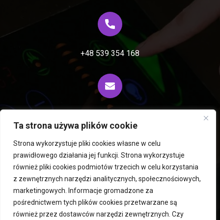
+48 539 354 168
biuro@fiprocess.pl
Ta strona używa plików cookie
Strona wykorzystuje pliki cookies własne w celu
prawidłowego działania jej funkcji. Strona wykorzystuje
Rousselet Robatel centrifuges and extractors
również pliki cookies podmiotów trzecich w celu korzystania
z zewnętrznych narzędzi analitycznych, społecznościowych,
PERMIX mixers
Hegatec freeze dryers and dryers
marketingowych. Informacje gromadzone za
Used machines
Mills
ICM Robots
pośrednictwem tych plików cookies przetwarzane są
Fluid bed dryers
Atomizers
Services
contact
również przez dostawców narzędzi zewnętrznych. Czy