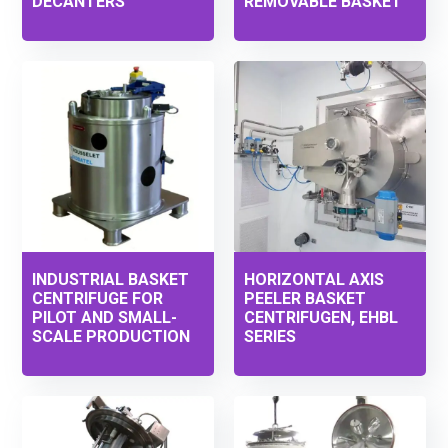
DECANTERS
REMOVABLE BASKET
INDUSTRIAL BASKET
HORIZONTAL AXIS
CENTRIFUGE FOR
PEELER BASKET
PILOT AND SMALL-
CENTRIFUGEN, EHBL
SCALE PRODUCTION
SERIES