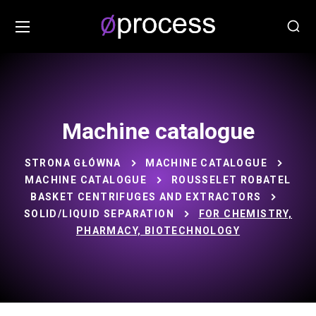
Machine catalogue
STRONA GŁÓWNA
MACHINE CATALOGUE
MACHINE CATALOGUE
ROUSSELET ROBATEL
BASKET CENTRIFUGES AND EXTRACTORS
SOLID/LIQUID SEPARATION
FOR CHEMISTRY,
PHARMACY, BIOTECHNOLOGY