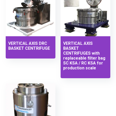
VERTICAL AXIS DRC
VERTICAL AXIS
BASKET CENTRIFUGE
BASKET
CENTRIFUGES with
replaceable filter bag
SC KSA / RC KSA for
production scale